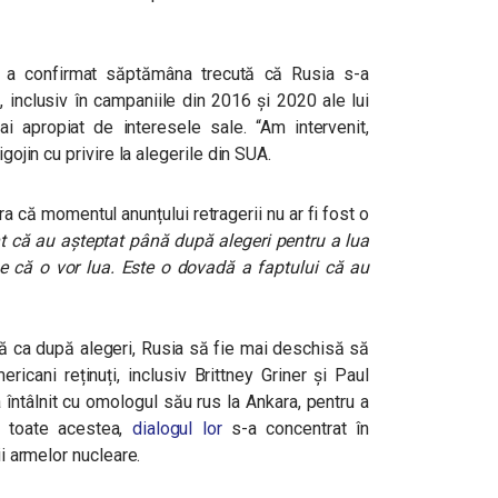
in a confirmat săptămâna trecută că Rusia s-a
 inclusiv în campaniile din 2016 și 2020 ale lui
ai apropiat de interesele sale.
“Am intervenit,
igojin cu privire la alegerile din SUA.
 că momentul anunțului retragerii nu ar fi fost o
nt că au așteptat până după alegeri pentru a lua
e că o vor lua. Este o dovadă a faptului că au
ă ca după alegeri, Rusia să fie mai deschisă să
ricani reținuți, inclusiv Brittney Griner și Paul
-a întâlnit cu omologul său rus la Ankara, pentru a
Cu toate acestea,
dialogul lor
s-a concentrat în
ii armelor nucleare.