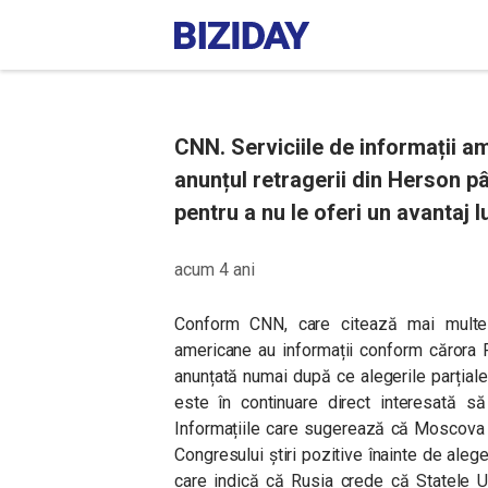
CNN. Serviciile de informații 
anunțul retragerii din Herson pâ
pentru a nu le oferi un avantaj l
acum 4 ani
Conform CNN, care citează mai multe pe
americane au informații conform cărora R
anunțată numai după ce alegerile parțiale
este în continuare direct interesată să 
Informațiile care sugerează că Moscova a
Congresului știri pozitive înainte de ale
care indică că Rusia crede că Statele U