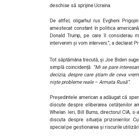
deschise să sprijine Ucraina.
De altfel, oligarhul rus Evgheni Prigoj
amestecat constant în politica americană,
Donald Trump, pe care îl considerau m
intervenim și vom interveni.”
, a declarat Pr
Tot săptămâna trecută, și Joe Biden sugera
simplă coincidență:
“M
i se pare interesa
decizia, despre care știam de ceva vrem
niște probleme reale – Armata Rusă”
.
Președintele american a adăugat că sper
discute despre eliberarea cetățenilor ame
Whelan. Ieri, Bill Burns, directorul CIA, s
discuta despre situația prizonierilor. 
special pe gestionarea și riscurile utilizăr