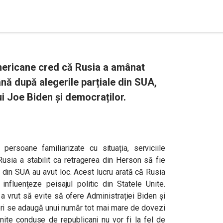
americane cred că Rusia a amânat
nă după alegerile parțiale din SUA,
ui Joe Biden și democraților.
rsoane familiarizate cu situația, serviciile
usia a stabilit ca retragerea din Herson să fie
 din SUA au avut loc. Acest lucru arată că Rusia
influențeze peisajul politic din Statele Unite.
 vrut să evite să ofere Administrației Biden și
geri se adaugă unui număr tot mai mare de dovezi
nite conduse de republicani nu vor fi la fel de