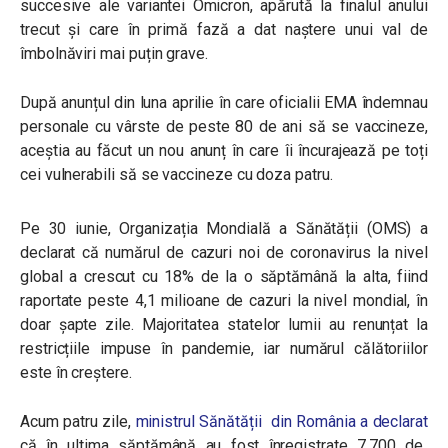
succesive ale variantei Omicron, apărută la finalul anului
trecut și care în primă fază a dat naștere unui val de
îmbolnăviri mai puțin grave.
După anunțul din luna aprilie în care oficialii EMA îndemnau
personale cu vârste de peste 80 de ani să se vaccineze,
aceștia au făcut un nou anunț în care îi încurajează pe toți
cei vulnerabili să se vaccineze cu doza patru.
Pe 30 iunie, Organizația Mondială a Sănătății (OMS) a
declarat că numărul de cazuri noi de coronavirus la nivel
global a crescut cu 18% de la o săptămână la alta, fiind
raportate peste 4,1 milioane de cazuri la nivel mondial, în
doar șapte zile. Majoritatea statelor lumii au renunțat la
restricțiile impuse în pandemie, iar numărul călătoriilor
este în creștere.
Acum patru zile,
ministrul Sănătății din România a declarat
că în ultima săptămână au fost înregistrate 7.700 de