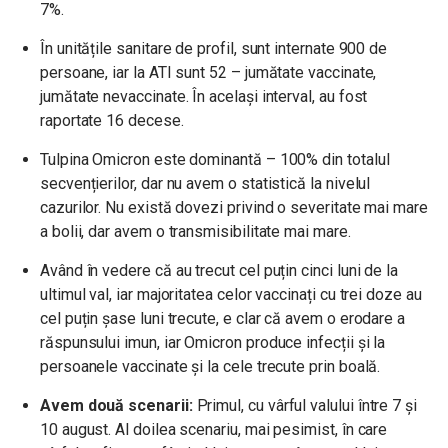
7%.
În unitățile sanitare de profil, sunt internate 900 de
persoane, iar la ATI sunt 52 – jumătate vaccinate,
jumătate nevaccinate. În același interval, au fost
raportate 16 decese.
Tulpina Omicron este dominantă – 100% din totalul
secvențierilor, dar nu avem o statistică la nivelul
cazurilor. Nu există dovezi privind o severitate mai mare
a bolii, dar avem o transmisibilitate mai mare.
Având în vedere că au trecut cel puțin cinci luni de la
ultimul val, iar majoritatea celor vaccinați cu trei doze au
cel puțin șase luni trecute, e clar că avem o erodare a
răspunsului imun, iar Omicron produce infecții și la
persoanele vaccinate și la cele trecute prin boală.
Avem două scenarii:
Primul, cu vârful valului între 7 și
10 august. Al doilea scenariu, mai pesimist, în care