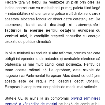
Fiecare țară va trebui să realizeze un plan prin care să
indice concret cum va cheltui banii primiți, paleta fiind largă
– îmbunătățirea eficienței energetice a clădirilor, renovarea
acestora, alocarea fondurilor direct către cetățeni, etc. De
asemenea,
banii sunt destinați și subvenționării
facturilor la energie pentru cetățenii europeni cu
venituri mici
, în condițiile creșterii costurilor cu energia
cauzate de politica climatică.
În plus, miniștrii au sprijinit și alte reforme, precum cea care
obligă întreprinderile din industrie și centralele electrice să
plătească și mai mult atunci când poluează.
Pentru ca
toate aceste măsuri să fie aprobate, este nevoie de
negocieri cu Parlamentul European. Ales direct de cetățeni,
acesta este de regulă mai deschis decât Consiliul
European la adoptarea unor politici de mediu mai radicale.
Statele UE au ajuns la un compromis
privind eliminarea
treptată a vânzărilor de mașini
pe bază de combustibili