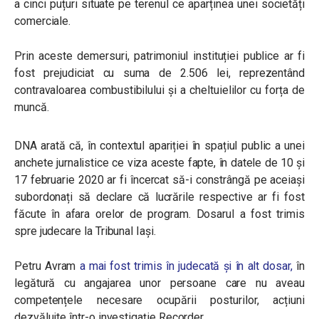
a cinci puțuri situate pe terenul ce aparținea unei societăți
comerciale.
Prin aceste demersuri, patrimoniul instituției publice ar fi
fost prejudiciat cu suma de 2.506 lei, reprezentând
contravaloarea combustibilului și a cheltuielilor cu forța de
muncă.
DNA arată că, în contextul apariției în spațiul public a unei
anchete jurnalistice ce viza aceste fapte, în datele de 10 și
17 februarie 2020 ar fi încercat să-i constrângă pe aceiași
subordonați să declare că lucrările respective ar fi fost
făcute în afara orelor de program.
Dosarul a fost trimis
spre judecare la Tribunal Iași.
Petru Avram
a mai fost trimis în judecată și în alt dosar,
în
legătură cu angajarea unor persoane care nu aveau
competențele necesare ocupării posturilor, acțiuni
dezvăluite într-o investigație Recorder.