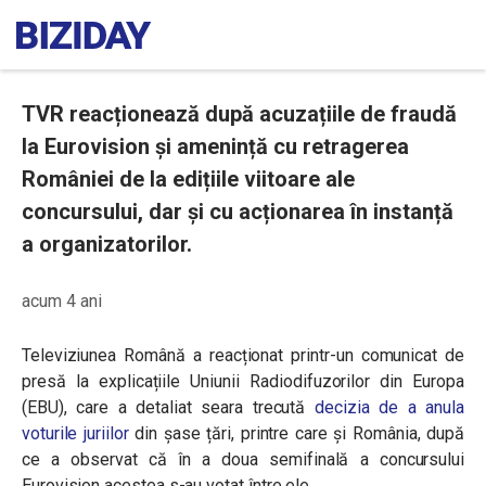
TVR reacționează după acuzațiile de fraudă
la Eurovision și amenință cu retragerea
României de la edițiile viitoare ale
concursului, dar și cu acționarea în instanță
a organizatorilor.
acum 4 ani
Televiziunea Română a reacționat printr-un comunicat de
presă la explicațiile Uniunii Radiodifuzorilor din Europa
(EBU), care a detaliat seara trecută
decizia de a anula
voturile juriilor
din șase țări, printre care și România, după
ce a observat că în a doua semifinală a concursului
Eurovision acestea s-au votat între ele.