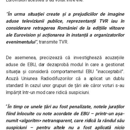
“
În urma situației create și a prejudiciilor de imagine
aduse televiziunii publice, reprezentanții TVR iau în
considerare retragerea României de la edițiile viitoare
ale Eurovision și acționarea în instanță a organizatorilor
evenimentului
“,
transmite TVR.
De asemenea, precizează că investighează acuzațiile
aduse de EBU, dar dezaprobă modul în care a gestionat
situația și consideră comportamentul EBU “inacceptabil”.
Acuză Uniunea Radiodifuzorilor că a aplicat un dublu
standard în cazul unor grupuri de țări ale căror voturi s-au
împărțit într-un mod care ridică suspiciuni.
“
În timp ce unele țări au fost penalizate, notele juraților
fiind înlocuite cu note acordate de EBU – printr-un așa-
numit <algoritm> netransparent, care ridică la rândul său
suspiciuni – pentru altele nu a fost aplicată nicio