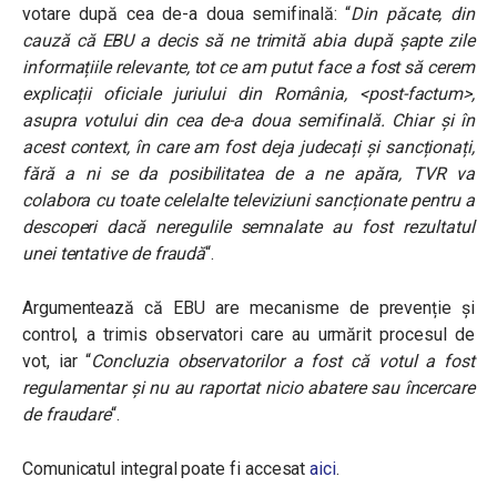
votare după cea de-a doua semifinală: “
Din păcate, din
cauză că EBU a decis să ne trimită abia după șapte zile
informațiile relevante, tot ce am putut face a fost să cerem
explicații oficiale juriului din România, <post-factum>,
asupra votului din cea de-a doua semifinală. Chiar și în
acest context, în care am fost deja judecați și sancționați,
fără a ni se da posibilitatea de a ne apăra, TVR va
colabora cu toate celelalte televiziuni sancționate pentru a
descoperi dacă neregulile semnalate au fost rezultatul
unei tentative de fraudă
“.
Argumentează că EBU are mecanisme de prevenție și
control, a trimis observatori care au urmărit procesul de
vot, iar “
Concluzia observatorilor a fost că votul a fost
regulamentar și nu au raportat nicio abatere sau încercare
de fraudare
“.
Comunicatul integral poate fi accesat
aici
.