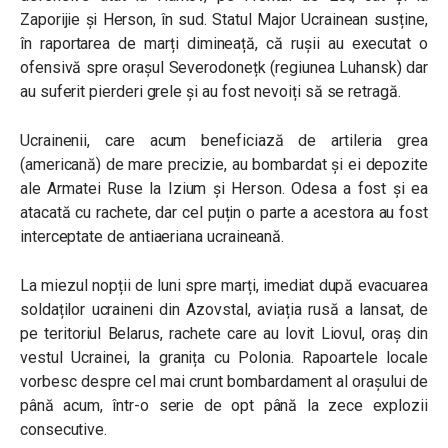
Zaporijie și Herson, în sud. Statul Major Ucrainean susține,
în raportarea de marți dimineață, că rușii au executat o
ofensivă spre orașul Severodonețk (regiunea Luhansk) dar
au suferit pierderi grele și au fost nevoiți să se retragă.
Ucrainenii, care acum beneficiază de artileria grea
(americană) de mare precizie, au bombardat și ei depozite
ale Armatei Ruse la Izium și Herson. Odesa a fost și ea
atacată cu rachete, dar cel puțin o parte a acestora au fost
interceptate de antiaeriana ucraineană.
La miezul nopții de luni spre marți, imediat după evacuarea
soldaților ucraineni din Azovstal, aviația rusă a lansat, de
pe teritoriul Belarus, rachete care au lovit Liovul, oraș din
vestul Ucrainei, la granița cu Polonia. Rapoartele locale
vorbesc despre cel mai crunt bombardament al orașului de
până acum, într-o serie de opt până la zece explozii
consecutive.