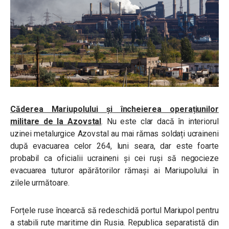
Căderea Mariupolului și încheierea operațiunilor
militare de la Azovstal
. Nu este clar dacă în interiorul
uzinei metalurgice Azovstal au mai rămas soldați ucraineni
după evacuarea celor 264, luni seara, dar este foarte
probabil ca oficialii ucraineni și cei ruși să negocieze
evacuarea tuturor apărătorilor rămași ai Mariupolului în
zilele următoare.
Forțele ruse încearcă să redeschidă portul Mariupol pentru
a stabili rute maritime din Rusia. Republica separatistă din