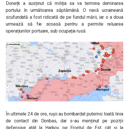
Donețk a susținut că miliția sa va termina deminarea
portului în următoarea săptămână. O navă ucraineană
scufundată a fost ridicată de pe fundul mării, iar o a doua
urmează să fie scoasă pentru a permite reluarea
operațiunilor portuare, sub ocupația rusă.
În ultimele 24 de ore, rușii au bombardat puternic toată linia
de contact din Donbas, dar s-au menținut pe poziții
defensive atât la Harkov, pe Frontul de Est, cât și la