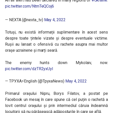
An air alert has been declared in many regions of
#Ukraine
.
pic.twitter.com/NtmTeQCoj6
— NEXTA (@nexta_tv)
May 4, 2022
Totuși, nu există informații suplimentare în acest sens
despre toate țintele vizate și despre eventuale victime.
Rușii au lansat o ofensivă cu rachete asupra mai multor
orașe ucrainene și marți seară.
The enemy hunts down Mykolaiv, now.
pic.twitter.com/dzTR2yxUyI
— ТРУХА⚡️English (@TpyxaNews)
May 4, 2022
Primarul orașului Nipru, Borys Filatov, a postat pe
Facebook un mesaj în care spune că cel puțin o rachetă a
lovit centrul orașului și prin intermediul căruia îndeamnă
locuitorii să nu părăsească adăposturile în care se află.