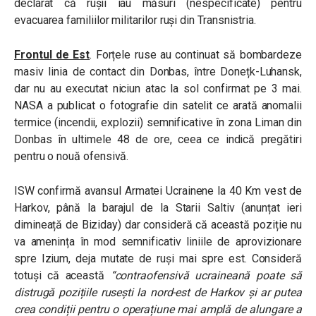
declarat că rușii iau măsuri (nespecificate) pentru
evacuarea familiilor militarilor ruși din Transnistria.
Frontul de Est
. Forțele ruse au continuat să bombardeze
masiv linia de contact din Donbas, între Donețk-Luhansk,
dar nu au executat niciun atac la sol confirmat pe 3 mai.
NASA a publicat o fotografie din satelit ce arată anomalii
termice (incendii, explozii) semnificative în zona Liman din
Donbas în ultimele 48 de ore, ceea ce indică pregătiri
pentru o nouă ofensivă.
ISW confirmă avansul Armatei Ucrainene la 40 Km vest de
Harkov, până la barajul de la
Starii Saltiv (anunțat ieri
dimineață de Biziday) dar consideră că această poziție nu
va amenința în mod semnificativ liniile de aprovizionare
spre Izium, deja mutate de ruși mai spre est. Consideră
totuși că această
“contraofensivă ucraineană poate să
distrugă pozițiile rusești la nord-est de Harkov și ar putea
crea condiții pentru o operațiune mai amplă de alungare a