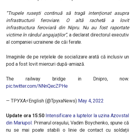
“
Trupele rusești continuă să tragă intenționat asupra
infrastructurii feroviare. O altă rachetă a lovit
infrastructura feroviară din Nipru. Nu au fost raportate
victime în rândul angajaților
”
, a declarat directorul executiv
al companiei ucrainene de căi ferate.
Imaginile de pe rețelele de socializare arată că inclusiv un
pod a fost lovit miercuri după-amiază.
The railway bridge in Dnipro, now.
pic.twitter.com/NNnQecZPHe
— ТРУХА⚡️English (@TpyxaNews)
May 4, 2022
Update ora 15:50
Intensificare a luptelor la uzina Azovstal
din Mariupol.
Primarul orașului, Vadim Boychenko, spune că
nu se mai poate stabili o linie de contact cu soldații