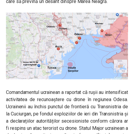
care să prevină un desant dinspre Marea Neagră.
Comandamentul ucrainean a raportat că rușii au intensificat
activitatea de recunoaștere cu drone în regiunea Odesa.
Ucrainenii au închis punctul de frontieră cu Transnistria de
la Cuciurgan, pe fondul exploziilor de ieri din Transnistria și
a declarațiilor autorităților secesioniste conform cărora ar
fi respins un atac terorist cu drone. Statul Major ucrainean a