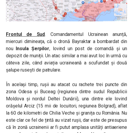
Frontul de Sud
. Comandamentul Ucrainean anunță,
miercuri dimineața, că o dronă Bayraktar a bombardat din
nou
Insula Șerpilor
, lovind un post de comandă și un
depozit de muniții. Un atac similar a mai avut loc în urmă cu
câteva zile, când aviația ucraineană a scufundat și două
șalupe rusești de patrulare.
În același timp, rușii au atacat cu rachete trei puncte din
zona Odesa și Buceag (regiunea dintre sudul Republicii
Moldova și nordul Deltei Dunării), una dintre ele lovind
orășelul Arciz (15 mii de locuitori, regiunea Bolgrad), aflat
la 60 de kilometri de Chilia Veche și granița cu România. Nu
este clar ce fel de țintă au vizat rușii, dar este de presupus
că în zonă ucrainenii ar fi putut amplasa unități antiaeriene