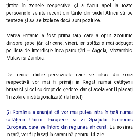
țintite în zonele respective și a făcut apel la toate
persoanele venite recent din țările din sudul Africii să se
testeze și să se izoleze dacă sunt pozitive.
Marea Britanie a fost prima țară care a oprit zborurile
dinspre șase țări africane, vineri, iar astăzi a mai adpugat
pe lista de interdicție încă patru țări – Angola, Mozambic,
Malawi și Zambia.
De mâine, dintre persoanele care se întorc din zona
respectivă vor mai fi primiți în Regat numai cetățenii
britanici și cei cu drept de ședere, dar și aceia vor fi plasați
în izolare instituționalizată (la hotel).
Și România a anunțat că vor mai putea intra în țară numai
cetățenii Uniunii Europene și ai Spațiului Economic
European, care se întorc din regiunea africană.
La sosirea
în țară, vor fi plasați în carantină pentru 14 zile.