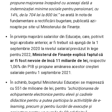
propune majorarea începând cu aceeași dată a
indemnizației minime sociale pentru pensionari, cu
14%, de la 704 lei la 800 lei.”
se arată în nota de
fundamentare a rectificării bugetare, publicată azi-
noapte pe site-ul Ministerului de Finanțe.
În privința majorării salariilor din Educație, care, potrivit
legii aprobate anterior, ar fi trebuit să ajungă de la 1
septembrie 2020 la nivelul salarial prevăzut în lege
pentru 2022,
Ministerul de Finanțe explică faptul că
ar fi fost nevoie de încă 11 miliarde de lei,
respectiv
1,06% din PIB și propune amânarea acestor creșteri
salariale pentru 1 septembrie 2021.
În schimb, bugetul Ministerului Educației se majorează
cu 551 de milioane de lei, pentru
“achiziționarea de
echipamente electronice pentru elevii și cadrele
didactice pentru a putea participa la activitățile de e-
learning, precum și pentru lucrări de execuție și