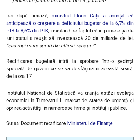
proiectare pentru un număr de 59 grădinițe.”
Ieri după amiază,
ministrul Florin Câțu a anunțat că
anticipează o creștere a deficitului bugetar de la 6,7% din
PIB la 8,6% din PIB
, insistând pe faptul că în primele șapte
luni statul a reușit să investească 20 de miliarde de lei,
“cea mai mare sumă din ultimii zece ani”
.
Rectificarea bugetară intră la aprobare într-o ședință
specială de guvern ce se va desfășura în această seară,
de la ora 17.
Institutul Național de Statistică va anunța astăzi evoluția
economiei în Trimestrul II, marcat de starea de urgență și
oprirea activității în numeroase firme și instituții publice.
Sursa: Document rectificare
Ministerul de Finanțe