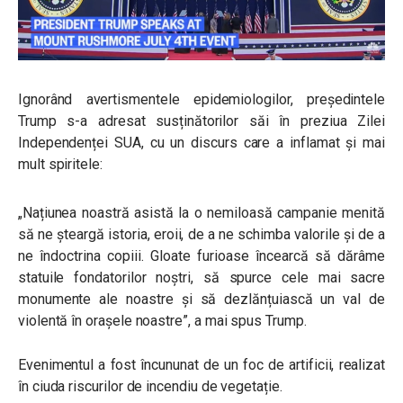
Ignorând avertismentele epidemiologilor, președintele
Trump s-a adresat susținătorilor săi în preziua Zilei
Independenței SUA, cu un discurs care a inflamat și mai
mult spiritele:
„Națiunea noastră asistă la o nemiloasă campanie menită
să ne șteargă istoria, eroii, de a ne schimba valorile și de a
ne îndoctrina copiii. Gloate furioase încearcă să dărâme
statuile fondatorilor noștri, să spurce cele mai sacre
monumente ale noastre și să dezlănțuiască un val de
violentă în orașele noastre”, a mai spus Trump.
Evenimentul a fost încununat de un foc de artificii, realizat
în ciuda riscurilor de incendiu de vegetație.