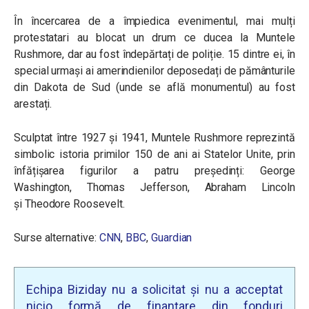
În încercarea de a împiedica evenimentul, mai mulți
protestatari au blocat un drum ce ducea la Muntele
Rushmore, dar au fost îndepărtați de poliție. 15 dintre ei, în
special urmași ai amerindienilor deposedați de pământurile
din Dakota de Sud (unde se află monumentul) au fost
arestați.
Sculptat între 1927 și 1941, Muntele Rushmore reprezintă
simbolic istoria primilor 150 de ani ai Statelor Unite, prin
înfățișarea figurilor a patru președinți: George
Washington
,
Thomas Jefferson
,
Abraham Lincoln
și
Theodore Roosevelt.
Surse alternative:
CNN
,
BBC
,
Guardian
Echipa Biziday nu a solicitat și nu a acceptat
nicio formă de finanțare din fonduri