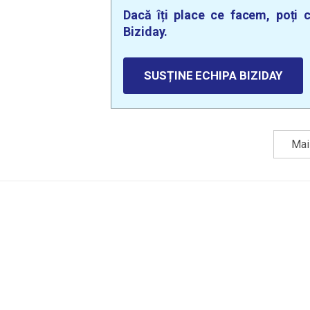
Dacă îți place ce facem, poți c
Biziday.
SUSȚINE ECHIPA BIZIDAY
Mai 