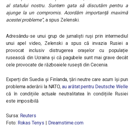
al statului nostru. Suntem gata să discutăm pentru a
ajunge la un compromis. Acordăm importanță maximă
acestei probleme”
, a spus Zelenski.
Adresându-se unui grup de jurnalişti ruşi prin intermediul
unui apel video, Zelenski a spus că invazia Rusiei a
provocat inclusiv distrugerea oraşelor cu populație
rusească din Ucraina şi că pagubele sunt mai grave decât
cele provocate de războaiele ruseşti din Cecenia.
Experți din Suedia și Finlanda, țări neutre care acum își pun
problema aderării la NATO,
au arătat pentru Deutsche Welle
că în condițiile actuale neutralitatea în condițiile Rusiei
este imposibilă
Sursa:
Reuters
Foto:
Rokas Tenys
|
Dreamstime.com