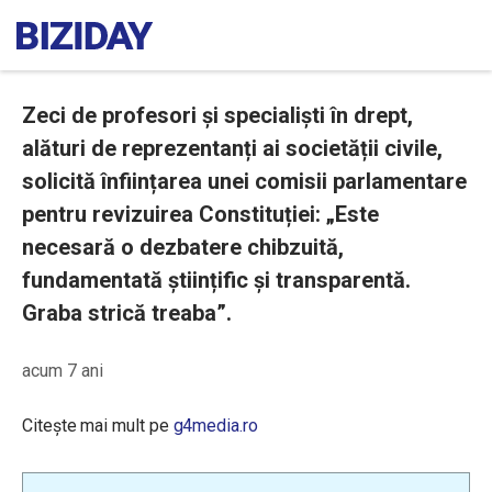
Zeci de profesori și specialiști în drept,
alături de reprezentanți ai societății civile,
solicită înființarea unei comisii parlamentare
pentru revizuirea Constituției: „Este
necesară o dezbatere chibzuită,
fundamentată științific și transparentă.
Graba strică treaba”.
acum 7 ani
Citește mai mult pe
g4media.ro