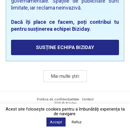
guvernamentale. Spațiile de publicitate sunt
limitate, iar reclama neinvazivă.
Dacă îți place ce facem, poți contribui tu
pentru susținerea echipei Biziday.
SUSȚINE ECHIPA BIZIDAY
Mai multe știri
Politica de confidențialitate
·
Contact
2026 © Biziday
Acest site foloseşte cookies pentru a îmbunătăți experiența ta
de navigare.
Accept
Refuz