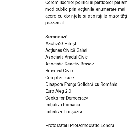
Cerem liderilor politici ai partidelor par
mod public prin acțiunile enumerate mai s
acord cu dorințele și aspirațiile majorităț
prezentat.
Semnează:
#activAG Piteşti
Acțiunea Civică Galați
Asociația Aradul Civic
Asociația Reactiv Brașov
Brașovul Civic
Corupția Ucide
Diaspora Franța Solidară cu România
Euro Aleg 2.0
Geeks for Democracy
Inițiativa România
Initiativa Timișoara
Protestatari ProDemocrație Londra