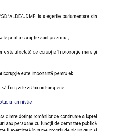
 PSD/ALDE/UDMR la alegerile parlamentare din
le pentru corupție sunt prea mici;
or este afectată de corupție în proporție mare și
ticorupție este importantă pentru ei;
să fim parte a Uniunii Europene.
studiu_amnistie
tă dintre dorința românilor de continuare a luptei
puri sau persoane cu funcții de demnitate publică
te fi exercitată în nume propriu de niciun grup și