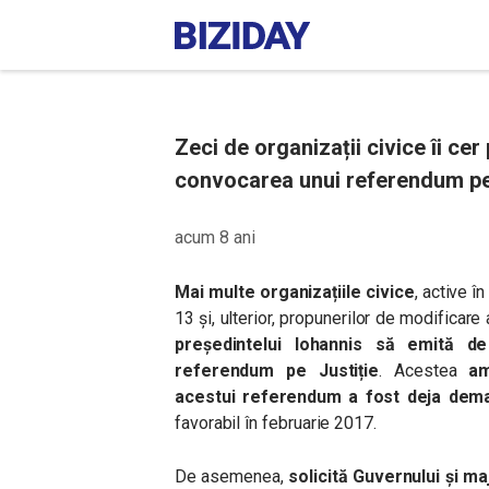
Zeci de organizații civice îi cer
convocarea unui referendum pe 
acum 8 ani
Mai multe organizațiile civice
, active î
13 și, ulterior, propunerilor de modificare 
președintelui Iohannis să emită d
referendum pe Justiție
. Acestea
am
acestui referendum a fost deja dema
favorabil în februarie 2017.
De asemenea,
solicită Guvernului și m