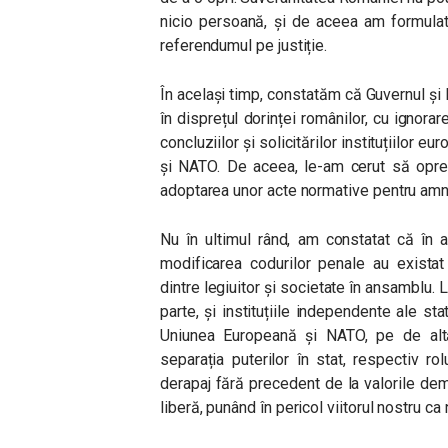
nicio persoană, și de aceea am formula
referendumul pe justiție.
În același timp, constatăm că Guvernul și 
în disprețul dorinței românilor, cu ignorar
concluziilor și solicitărilor instituțiilor e
și NATO. De aceea, le-am cerut să opre
adoptarea unor acte normative pentru amnis
Nu în ultimul rând, am constatat că în ado
modificarea codurilor penale au existat 
dintre legiuitor și societate în ansamblu.
parte, și instituțiile independente ale stat
Uniunea Europeană și NATO, pe de altă 
separația puterilor în stat, respectiv ro
derapaj fără precedent de la valorile dem
liberă, punând în pericol viitorul nostru ca 