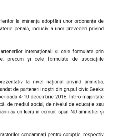
feritor la iminența adoptării unor ordonanțe de
materie penală, inclusiv a unor prevederi privind
artenerilor internaționali și cele formulate prin
e, precum și cele formulate de asociațiile
rezentativ la nivel național privind amnistia,
mandat de partenerii noștri din grupul civic Geeks
perioada 4-10 decembrie 2018. Într-o majoritate
ică, de mediul social, de nivelul de educație sau
mânii au un lucru în comun: spun NU amnistiei și
fractorilor condamnați pentru corupție, respectiv