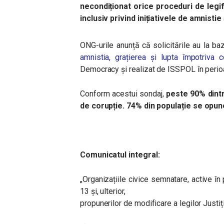
necondiționat orice proceduri de legif
inclusiv privind inițiativele de amnistie
ONG-urile anunță că solicitările au la b
amnistia, grațierea și lupta împotriva c
Democracy și realizat de ISSPOL în peri
Conform acestui sondaj,
p
este 90% dintr
de corupție. 74% din populație se opun
Comunicatul integral:
„Organizațiile civice semnatare, active î
13 și, ulterior,
propunerilor de modificare a legilor Justiți