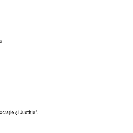
a
rație și Justiție”.