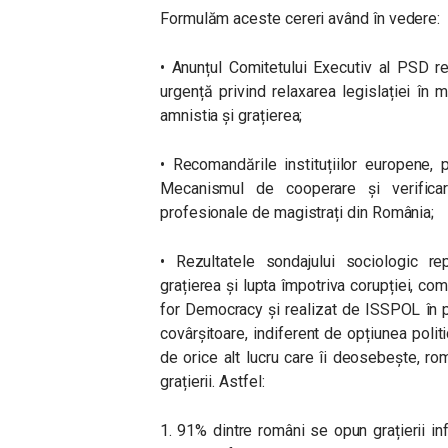
Formulăm aceste cereri având în vedere:
• Anunțul Comitetului Executiv al PSD re
urgență privind relaxarea legislației în 
amnistia și grațierea;
• Recomandările instituțiilor europene, p
Mecanismul de cooperare și verificar
profesionale de magistrați din România;
• Rezultatele sondajului sociologic rep
grațierea și lupta împotriva corupției, co
for Democracy și realizat de ISSPOL în 
covârșitoare, indiferent de opțiunea polit
de orice alt lucru care îi deosebește, ro
grațierii. Astfel:
1. 91% dintre români se opun grațierii in