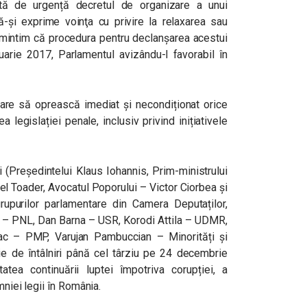
tă de urgență decretul de organizare a unui
ă-şi exprime voinţa cu privire la relaxarea sau
 Amintim că procedura pentru declanșarea acestui
arie 2017, Parlamentul avizându-l favorabil în
ntare să oprească imediat și necondiționat orice
 legislației penale, inclusiv privind inițiativele
ali (Președintelui Klaus Iohannis, Prim-ministrului
rel Toader, Avocatul Poporului – Victor Ciorbea și
r grupurilor parlamentare din Camera Deputaților,
n – PNL, Dan Barna – USR, Korodi Attila – UDMR,
c – PMP, Varujan Pambuccian – Minorități și
rie de întâlniri până cel târziu pe 24 decembrie
ea continuării luptei împotriva corupției, a
mniei legii în România.