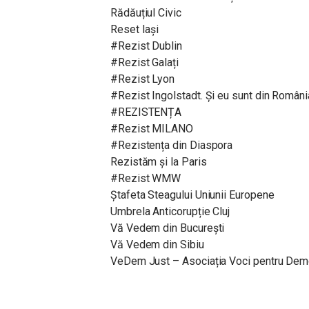
Rădăuțiul Civic
Reset Iași
#Rezist Dublin
#Rezist Galați
#Rezist Lyon
#Rezist Ingolstadt. Și eu sunt din Români
#REZISTENȚA
#Rezist MILANO
#Rezistența din Diaspora
Rezistăm și la Paris
#Rezist WMW
Ștafeta Steagului Uniunii Europene
Umbrela Anticorupție Cluj
Vă Vedem din București
Vă Vedem din Sibiu
VeDem Just – Asociația Voci pentru Democ