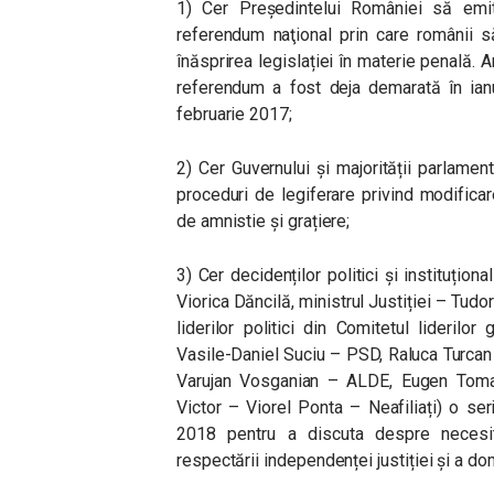
1) Cer Președintelui României să emi
referendum naţional prin care românii s
înăsprirea legislației în materie penală.
referendum a fost deja demarată în ianu
februarie 2017;
2) Cer Guvernului și majorității parlame
proceduri de legiferare privind modificarea
de amnistie și grațiere;
3) Cer decidenților politici și instituțion
Viorica Dăncilă, ministrul Justiției – Tudo
liderilor politici din Comitetul liderilo
Vasile-Daniel Suciu – PSD, Raluca Turca
Varujan Vosganian – ALDE, Eugen Toma
Victor – Viorel Ponta – Neafiliați) o se
2018 pentru a discuta despre necesitat
respectării independenței justiției și a do