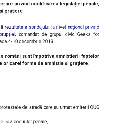
erare privind modificarea legislației penale,
 și grațiere
.
ază
rezultatele sondajului la nivel național privind
orupției
, comandat de grupul civic Geeks for
oada 4-10 decembrie 2018.
e români sunt împotriva amnistierii faptelor
e oricărei forme de amnistie și grațiere
.
n protestele de stradă care au urmat emiterii OUG
ei și a codurilor penale,