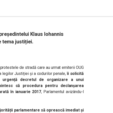
 președintelui Klaus Iohannis
tema justiției.
n protestele de stradă care au urmat emiterii OUG
a legilor Justiției și a codurilor penale,
îi solicită
e urgență decretul de organizare a unui
intesc că procedura pentru declanșarea
rată în ianuarie 2017
, Parlamentul avizându-l
ajorității parlamentare să oprească imediat și