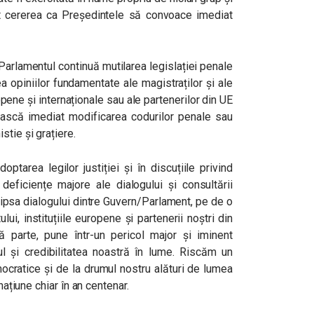
t cererea ca Președintele să convoace imediat
Parlamentul continuă mutilarea legislației penale
ea opiniilor fundamentate ale magistraților și ale
uropene și internaționale sau ale partenerilor din UE
ască imediat modificarea codurilor penale sau
tie și grațiere.
ptarea legilor justiției și în discuțiile privind
deficiențe majore ale dialogului și consultării
 Lipsa dialogului dintre Guvern/Parlament, pe de o
ului, instituțiile europene și partenerii noștri din
parte, pune într-un pericol major și iminent
lul și credibilitatea noastră în lume. Riscăm un
ocratice și de la drumul nostru alături de lumea
națiune chiar în an centenar.