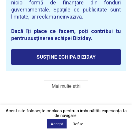
nicio formă de finanțare din fonduri
guvernamentale. Spațiile de publicitate sunt
limitate, iar reclama neinvazivă.
Dacă îți place ce facem, poți contribui tu
pentru susținerea echipei Biziday.
SUSȚINE ECHIPA BIZIDAY
Mai multe știri
Politica de confidențialitate
·
Contact
Acest site foloseşte cookies pentru a îmbunătăți experiența ta
2026 © Biziday
de navigare.
Accept
Refuz