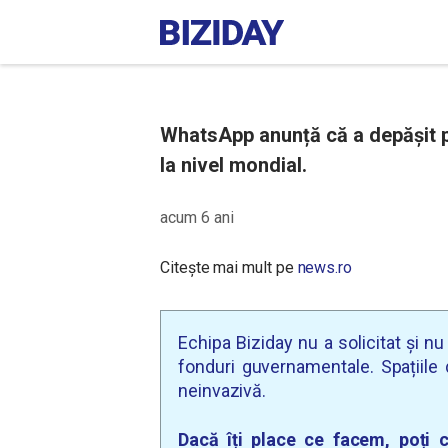
WhatsApp anunță că a depășit pr
la nivel mondial.
acum 6 ani
Citește mai mult pe
news.ro
Echipa Biziday nu a solicitat și n
fonduri guvernamentale. Spațiile d
neinvazivă.
Dacă îți place ce facem, poți c