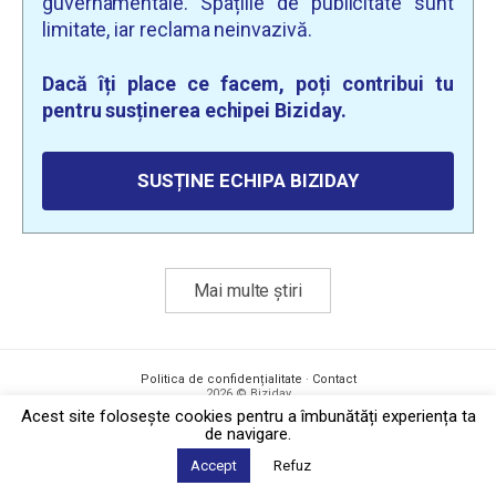
guvernamentale. Spațiile de publicitate sunt
limitate, iar reclama neinvazivă.
Dacă îți place ce facem, poți contribui tu
pentru susținerea echipei Biziday.
SUSȚINE ECHIPA BIZIDAY
Mai multe știri
Politica de confidențialitate
·
Contact
2026 © Biziday
Acest site foloseşte cookies pentru a îmbunătăți experiența ta
de navigare.
Accept
Refuz