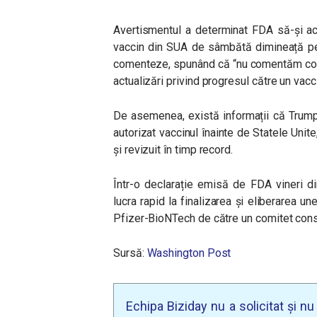
Avertismentul a determinat FDA să-și ac
vaccin din SUA de sâmbătă dimineață pe 
comenteze, spunând că “nu comentăm conve
actualizări privind progresul către un vacci
De asemenea, există informații că Trump
autorizat vaccinul înainte de Statele Unit
și revizuit în timp record.
Într-o declarație emisă de FDA vineri d
lucra rapid la finalizarea și eliberarea un
Pfizer-BioNTech de către un comitet consul
Sursă:
Washington Post
Echipa Biziday nu a solicitat și n