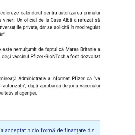
celereze calendarul pentru autorizarea primului
vineri. Un oficial de la Casa Albă a refuzat să
rsațiile private, dar se solicită în mod regulat
n”.
 este nemulțumit de faptul că Marea Britanie a
e, deși vaccinul Pfizer-BioNTech a fost dezvoltat
imineață Administrația a informat Pfizer că “va
ei autorizații”, după aprobarea de joi a vaccinului
tativ al agenției.
u a acceptat nicio formă de finanțare din