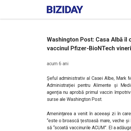
Washington Post: Casa Albă îl 
vaccinul Pfizer-BioNTech vineri
acum 6 ani
Șeful administrativ al Casei Albe, Mark 
Administrației pentru Alimente și Med
agenția nu aprobă primul vaccin împotriva
surse ale Washington Post.
Amenințarea a venit în aceeași zi în ca
“este o broască țestoasă mare, veche și 
să “scoată vaccinurile ACUM”. El a adăugat: