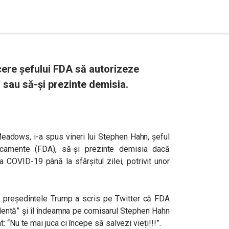
cere șefului FDA să autorizeze
 sau să-și prezinte demisia.
Meadows, i-a spus vineri lui Stephen Hahn, șeful
icamente (FDA), să-și prezinte demisia dacă
 COVID-19 până la sfârșitul zilei, potrivit unor
re președintele Trump a scris pe Twitter că FDA
lentă” și îl îndeamna pe comisarul Stephen Hahn
 “Nu te mai juca ci începe să salvezi vieți!!!”.