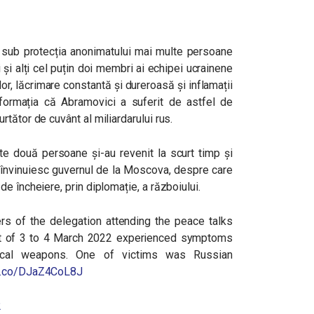
ză sub protecția anonimatului mai multe persoane
și alți cel puțin doi membri ai echipei ucrainene
lor, lăcrimare constantă și dureroasă și inflamații
nformația că Abramovici a suferit de astfel de
tător de cuvânt al miliardarului rus.
lte două persoane și-au revenit la scurt timp și
le învinuiesc guvernul de la Moscova, despre care
e încheiere, prin diplomație, a războiului.
rs of the delegation attending the peace talks
ht of 3 to 4 March 2022 experienced symptoms
mical weapons. One of victims was Russian
/t.co/DJaZ4CoL8J
2