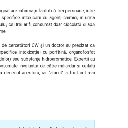
ingcat are informații faptul că trei persoane, între
specifice intoxicării cu agenți chimici, în urma
pului, cei trei ar fi consumat doar ciocolată și apă
ome.
lui de cercetători CW și un doctor au precizat că
ecifice intoxicației cu porfirină, organofosfat
idelor) sau substanțe hidroaromatice. Experții au
nsumate involuntar de către miliardar și ceilalți
a decesul acestora, iar “atacul” a fost cel mai