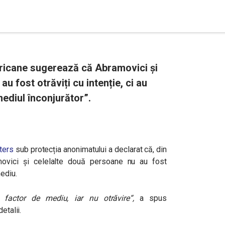
ericane sugerează că Abramovici și
au fost otrăviți cu intenție, ci au
mediul înconjurător”.
ters
sub protecția anonimatului a declarat că, din
amovici și celelalte două persoane nu au fost
mediu.
 factor de mediu, iar nu otrăvire“,
a spus
etalii.