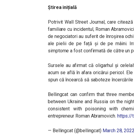
Știrea inițială
Potrivit Wall Street Journal, care citea
familiare cu incidentul, Roman Abramovici 
de negociatori au suferit de înroșirea ochi
ale pielii de pe față și de pe mâini. I
simptome a fost confirmată de către un pur
Sursele au afirmat că oligarhul și celela
acum se află în afara oricărui pericol. E
spun că încearcă să saboteze încercările d
Bellingcat can confirm that three membe
between Ukraine and Russia on the nig
consistent with poisoning with che
entrepreneur Roman Abramovich.
https:/
— Bellingcat (@bellingcat)
March 28, 202