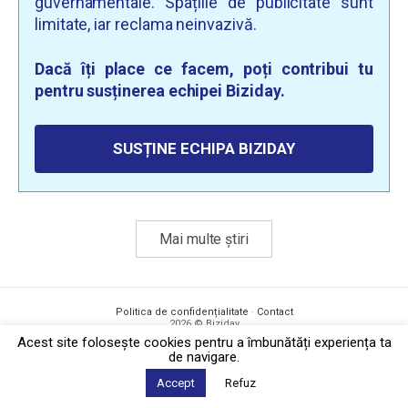
guvernamentale. Spațiile de publicitate sunt
limitate, iar reclama neinvazivă.
Dacă îți place ce facem, poți contribui tu
pentru susținerea echipei Biziday.
SUSȚINE ECHIPA BIZIDAY
Mai multe știri
Politica de confidențialitate
·
Contact
2026 © Biziday
Acest site foloseşte cookies pentru a îmbunătăți experiența ta
de navigare.
Accept
Refuz