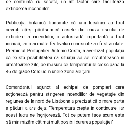
se confruntă cu secetă, un alt factor care facilitează
extinderea incendiilor.
Publicația britanică transmite că unii localnici au fost
nevoiți să-și părăsească casele din cauza riscului de
extindere a incendiilor, o autostradă importantă a fost
închisă, iar mai multe festivaluri cunoscute au fost anulate.
Premierul Portugaliei, António Costa, a avertizat populația
că există posibilitatea ca situația să se înrăutățească în
următoarele zile, pe măsură ce temperaturile cresc până la
46 de grade Celsius în unele zone ale țării.
Comandantul adjunct al echipei de pompieri care
acționează pentru stingerea incendiilor de vegetație din
regiunea de la nord de Lisabona a precizat că o mare parte
a pădurii a ars deja: “
Temperatura crește în continuare, iar
acest lucru ne îngrijorează. Tot ce putem face acum este
să minimizăm cât mai mult posibil durerea populației
”