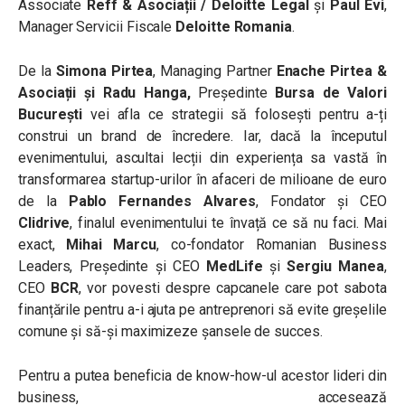
Associate
Reff & Asociații / Deloitte Legal
și
Paul Evi
,
Manager Servicii Fiscale
Deloitte Romania
.
De la
Simona Pirtea
, Managing Partner
Enache Pirtea &
Asociații și Radu Hanga,
Președinte
Bursa de Valori
București
vei afla ce strategii să folosești pentru a-ți
construi un brand de încredere. Iar, dacă la începutul
evenimentului, ascultai lecții din experiența sa vastă în
transformarea startup-urilor în afaceri de milioane de euro
de la
Pablo Fernandes Alvares
, Fondator și CEO
Clidrive
, finalul evenimentului te învață ce să nu faci. Mai
exact,
Mihai Marcu
, co-fondator Romanian Business
Leaders, Președinte și CEO
MedLife
și
Sergiu Manea
,
CEO
BCR
, vor povesti despre capcanele care pot sabota
finanțările pentru a-i ajuta pe antreprenori să evite greșelile
comune și să-și maximizeze șansele de succes.
Pentru a putea beneficia de know-how-ul acestor lideri din
business, accesează