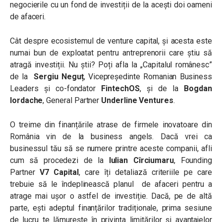
negocierile cu un fond de investiții de la acești doi oameni
de afaceri.
Cât despre ecosistemul de venture capital, și acesta este
numai bun de exploatat pentru antreprenorii care știu să
atragă investiții. Nu știi? Poți afla la „Capitalul românesc”
de la
Sergiu Neguț
, Vicepreședinte Romanian Business
Leaders și co-fondator
FintechOS
, și de la
Bogdan
Iordache
, General Partner
Underline Ventures
.
O treime din finanțările atrase de firmele inovatoare din
România vin de la business angels. Dacă vrei ca
businessul tău să se numere printre aceste companii, afli
cum să procedezi de la
Iulian Cîrciumaru
, Founding
Partner
V7 Capital
, care îți detaliază criteriile pe care
trebuie să le îndeplinească planul de afaceri pentru a
atrage mai ușor o astfel de investiție. Dacă, pe de altă
parte, ești adeptul finanțărilor tradiționale, prima sesiune
de lucru te lămurește în privința limitărilor și avantajelor