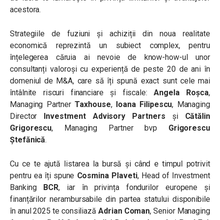
acestora.
Strategiile de fuziuni și achiziții din noua realitate
economică reprezintă un subiect complex, pentru
înțelegerea căruia ai nevoie de know-how-ul unor
consultanți valoroși cu experiență de peste 20 de ani în
domeniul de M&A, care să îți spună exact sunt cele mai
întâlnite riscuri financiare și fiscale:
Angela Roșca
,
Managing Partner
Taxhouse
,
Ioana Filipescu
, Managing
Director
Investment Advisory Partners
și
Cătălin
Grigorescu
, Managing Partner bvp
Grigorescu
Ștefănică
.
Cu ce te ajută listarea la bursă și când e timpul potrivit
pentru ea îți spune
Cosmina Plaveti
, Head of Investment
Banking
BCR
, iar în privința fondurilor europene și
finanțărilor nerambursabile din partea statului disponibile
în anul 2025 te consiliază
Adrian Coman
, Senior Managing