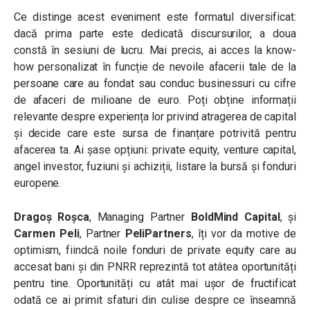
Ce distinge acest eveniment este formatul diversificat:
dacă prima parte este dedicată discursurilor, a doua
constă în sesiuni de lucru. Mai precis, ai acces la know-
how personalizat în funcție de nevoile afacerii tale de la
persoane care au fondat sau conduc businessuri cu cifre
de afaceri de milioane de euro. Poți obține informații
relevante despre experiența lor privind atragerea de capital
și decide care este sursa de finanțare potrivită pentru
afacerea ta. Ai șase opțiuni: private equity, venture capital,
angel investor, fuziuni și achiziții, listare la bursă și fonduri
europene.
Dragoș Roșca
, Managing Partner
BoldMind Capital
, și
Carmen Peli
, Partner
PeliPartners
, îți vor da motive de
optimism, fiindcă noile fonduri de private equity care au
accesat bani și din PNRR reprezintă tot atâtea oportunități
pentru tine. Oportunități cu atât mai ușor de fructificat
odată ce ai primit sfaturi din culise despre ce înseamnă