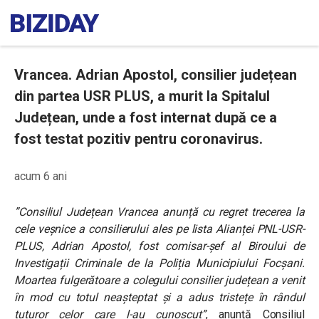
Vrancea. Adrian Apostol, consilier județean
din partea USR PLUS, a murit la Spitalul
Județean, unde a fost internat după ce a
fost testat pozitiv pentru coronavirus.
acum 6 ani
”Consiliul Județean Vrancea anunță cu regret trecerea la
cele veșnice a consilierului ales pe lista Alianței PNL-USR-
PLUS, Adrian Apostol, fost comisar-șef al Biroului de
Investigații Criminale de la Poliția Municipiului Focșani.
Moartea fulgerătoare a colegului consilier județean a venit
în mod cu totul neașteptat și a adus tristețe în rândul
tuturor celor care l-au cunoscut”
, anunță Consiliul