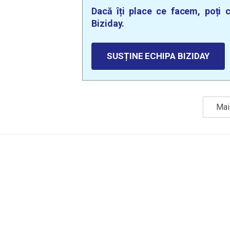
Dacă îți place ce facem, poți c
Biziday.
SUSȚINE ECHIPA BIZIDAY
Mai 