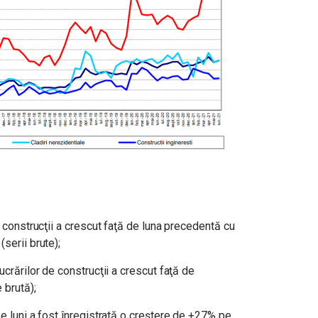
e construcţii a crescut faţă de luna precedentă cu
serii brute);
ucrărilor de construcţii a crescut faţă de
 brută);
se luni a fost înregistrată o creştere de +27% pe