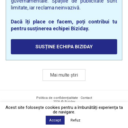
guvernamentale. Spațiile de publicitate sunt
limitate, iar reclama neinvazivă.
Dacă îți place ce facem, poți contribui tu
pentru susținerea echipei Biziday.
SUSȚINE ECHIPA BIZIDAY
Mai multe știri
Politica de confidențialitate
·
Contact
2026 © Biziday
Acest site foloseşte cookies pentru a îmbunătăți experiența ta
de navigare.
Accept
Refuz