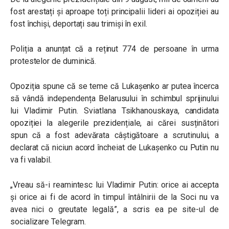
fost arestați și aproape toți principalii lideri ai opoziției au
fost închiși, deportați sau trimiși în exil.
Poliția a anunțat că a reținut 774 de persoane în urma
protestelor de duminică.
Opoziția spune că se teme că Lukașenko ar putea încerca
să vândă independența Belarusului în schimbul sprijinului
lui Vladimir Putin. Sviatlana Tsikhanouskaya, candidata
opoziției la alegerile prezidențiale, ai cărei susținători
spun că a fost adevărata câștigătoare a scrutinului, a
declarat că niciun acord încheiat de Lukașenko cu Putin nu
va fi valabil.
„Vreau să-i reamintesc lui Vladimir Putin: orice ai accepta
și orice ai fi de acord în timpul întâlnirii de la Soci nu va
avea nici o greutate legală”, a scris ea pe site-ul de
socializare Telegram.