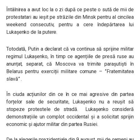
Întâlnirea a avut loc la o zi după ce peste o sută de mii de
protestatari au ieșit pe străzile din Minsk pentru al cincilea
weekend consecutiv, pentru a cere îndepărtarea lui
Lukașenko de la putere.
Totodată, Putin a declarat că va continua să sprijine militar
regimul Lukașenko, în timp ce agențiile de presă ruse au
anunțat, separat, că Moscova va trimite parașutiști în
Belarus pentru exerciții militare comune – ”Fraternitatea
slavă” .
În ciuda acțiunilor din ce în ce mai agresive din partea
forțelor sale de securitate, Lukașenko nu a reușit să
stopeze protestele de stradă. Lukașenko consideră
demonstrațiile un complot occidental și a solicitat sprijin
economic și ajutor militar din partea Rusiei.
De la alegerile prezidențiale din 9 august, mii de oameni au