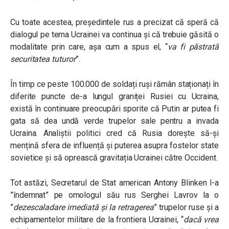
Cu toate acestea, președintele rus a precizat că speră că
dialogul pe tema Ucrainei va continua și că trebuie găsită o
modalitate prin care, așa cum a spus el, “
va fi păstrată
securitatea tuturor
”.
În timp ce peste 100.000 de soldați ruși rămân staționați în
diferite puncte de-a lungul graniței Rusiei cu Ucraina,
există în continuare preocupări sporite că Putin ar putea fi
gata să dea undă verde trupelor sale pentru a invada
Ucraina. Analiștii politici cred că Rusia dorește să-și
mențină sfera de influență și puterea asupra fostelor state
sovietice și să oprească gravitația Ucrainei către Occident.
Tot astăzi,
Secretarul de Stat american Antony Blinken l-a
”îndemnat” pe omologul său rus Serghei Lavrov la o
”
dezescaladare imediată și la retragerea
” trupelor ruse și a
echipamentelor militare de la frontiera Ucrainei, “
dacă vrea