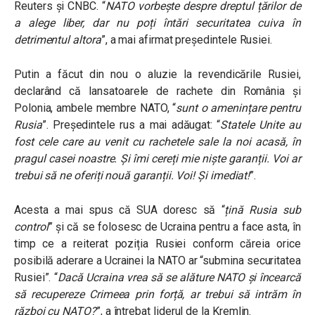
Reuters și CNBC.
“
NATO vorbește despre dreptul țărilor de
a alege liber, dar nu poți întări securitatea cuiva în
detrimentul altora
”, a mai afirmat președintele Rusiei.
Putin a făcut din nou o aluzie la revendicările Rusiei,
declarând că lansatoarele de rachete din România și
Polonia, ambele membre NATO, “
sunt o amenințare pentru
Rusia
”. Președintele rus a mai adăugat: “
Statele Unite au
fost cele care au venit cu rachetele sale la noi acasă, în
pragul casei noastre. Și îmi cereți mie niște garanții. Voi ar
trebui să ne oferiți nouă garanții. Voi! Și imediat!
”.
Acesta a mai spus că SUA doresc să “
țină Rusia sub
control
” și că se folosesc de Ucraina pentru a face asta, în
timp ce a reiterat poziția Rusiei conform căreia orice
posibilă aderare a Ucrainei la NATO ar “submina securitatea
Rusiei”. “
Dacă Ucraina vrea să se alăture NATO și încearcă
să recupereze Crimeea prin forță, ar trebui să intrăm în
război cu NATO?
”, a întrebat liderul de la Kremlin.