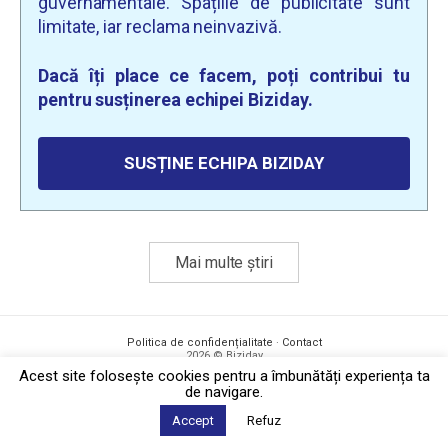
guvernamentale. Spațiile de publicitate sunt
limitate, iar reclama neinvazivă.
Dacă îți place ce facem, poți contribui tu
pentru susținerea echipei Biziday.
SUSȚINE ECHIPA BIZIDAY
Mai multe știri
Politica de confidențialitate
·
Contact
2026 © Biziday
Acest site foloseşte cookies pentru a îmbunătăți experiența ta
de navigare.
Accept
Refuz