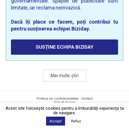
guvernamentale. Spațiile de publicitate sunt
limitate, iar reclama neinvazivă.
Dacă îți place ce facem, poți contribui tu
pentru susținerea echipei Biziday.
SUSȚINE ECHIPA BIZIDAY
Mai multe știri
Politica de confidențialitate
·
Contact
2026 © Biziday
Acest site foloseşte cookies pentru a îmbunătăți experiența ta
de navigare.
Accept
Refuz