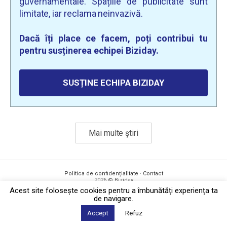
guvernamentale. Spațiile de publicitate sunt
limitate, iar reclama neinvazivă.
Dacă îți place ce facem, poți contribui tu
pentru susținerea echipei Biziday.
SUSȚINE ECHIPA BIZIDAY
Mai multe știri
Politica de confidențialitate
·
Contact
2026 © Biziday
Acest site foloseşte cookies pentru a îmbunătăți experiența ta
de navigare.
Accept
Refuz