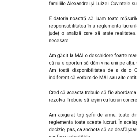
familiile Alexandrei și Luizei. Cuvintele 
E datoria noastră să luăm toate măsuril
responsabilitatea în a reglementa lucruri
județ o analiză care să arate realitate
necesare.
Am găsit la MAI o deschidere foarte mare,
că nu e oportun să dăm vina unii pe alți
Am toată disponibilitatea de a da o 
indiferent că vorbim de MAI sau alte entită
Cred că aceasta trebuie să fie abordarea t
rezolva. Trebuie să ieșim cu lucruri concre
Am asigurat toți șefii de arme, toate di
reglementa toate aceste lucruri. În acela
decizie, pas, ca ancheta să se desfășoar
vor face autoritățile.