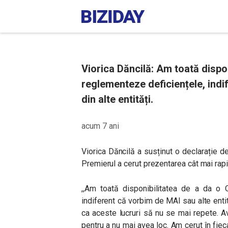
Viorica Dăncilă: Am toată dispo
reglementeze deficiențele, indi
din alte entități.
acum 7 ani
Viorica Dăncilă a susținut o declarație d
Premierul a cerut prezentarea cât mai rapi
,,Am toată disponibilitatea de a da o
indiferent că vorbim de MAI sau alte entit
ca aceste lucruri să nu se mai repete. A
pentru a nu mai avea loc. Am cerut în fiec