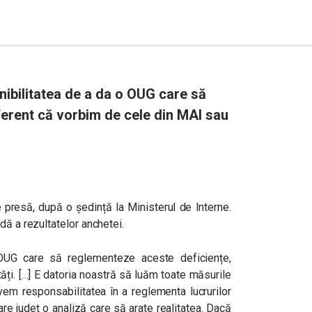
nibilitatea de a da o OUG care să
ferent că vorbim de cele din MAI sau
e presă, după o ședință la Ministerul de Interne.
dă a rezultatelor anchetei.
 OUG care să reglementeze aceste deficiențe,
ăți. […] E datoria noastră să luăm toate măsurile
vem responsabilitatea în a reglementa lucrurilor
are județ o analiză care să arate realitatea. Dacă