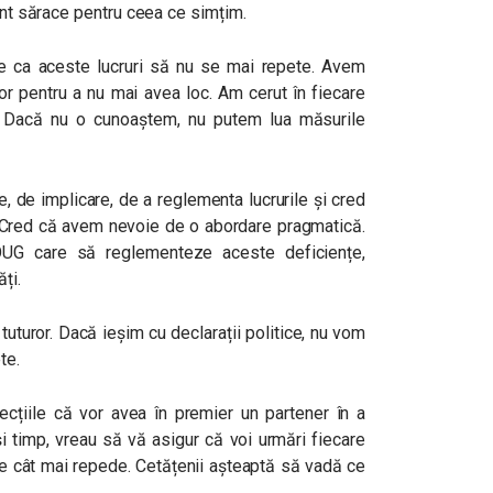
sunt sărace pentru ceea ce simțim.
e ca aceste lucruri să nu se mai repete. Avem
lor pentru a nu mai avea loc. Am cerut în fiecare
a. Dacă nu o cunoaștem, nu putem lua măsurile
 de implicare, de a reglementa lucrurile și cred
i. Cred că avem nevoie de o abordare pragmatică.
OUG care să reglementeze aceste deficiențe,
ți.
uturor. Dacă ieșim cu declarații politice, nu vom
te.
recțiile că vor avea în premier un partener în a
și timp, vreau să vă asigur că voi urmări fiecare
e cât mai repede. Cetățenii așteaptă să vadă ce