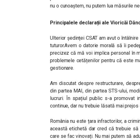
nu o cunoaștem, nu putem lua măsurile ne
Principalele declarații ale Vioricăi Dănc
Ulterior ședinței CSAT am avut o întâlnire
tuturor.Avem o datorie morală să îi pede
precizez că mă voi implica personal în mod
problemele cetățenilor pentru că este m
gestionare.
Am discutat despre restructurare, despre
din partea MAI, din partea STS-ului, mo
lucruri. În spațiul public s-a promovat 
continue, dar nu trebuie lăsată mai prejos c
România nu este țara infractorilor, a crim
această etichetă dar cred că trebuie 
care se fac vinovați. Nu mai putem să adu