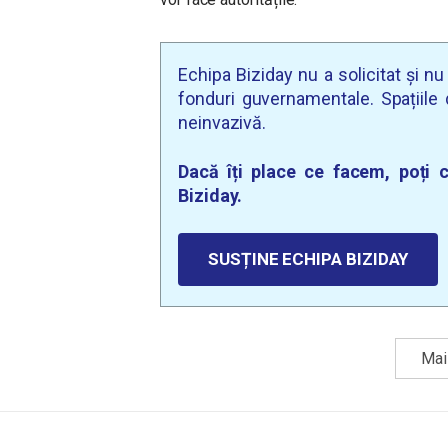
Echipa Biziday nu a solicitat și n
fonduri guvernamentale. Spațiile d
neinvazivă.
Dacă îți place ce facem, poți c
Biziday.
SUSȚINE ECHIPA BIZIDAY
Mai 