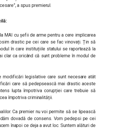
cesare”, a spus premierul.
ilă:
 la MAI cu șefii de arme pentru a cere implicarea
psim drastic pe cei care se fac vinovați. Țin să
ul în care instituțiile statului se raportează la
ai clar ca oricând că sunt probleme în modul de
 modificări legislative care sunt necesare atât
dificări care să pedepsească mai drastic aceste
intens lupta împotriva corupției care trebuie să
ea împotriva criminalității.
inalilor. Ca premier nu voi permite să se lipească
să dăm dovadă de consens. Vom pedepsi pe cei
cem înapoi ce deja a avut loc. Suntem alături de