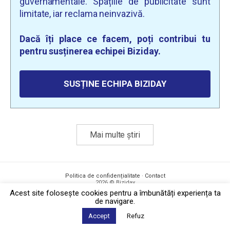
guvernamentale. Spațiile de publicitate sunt
limitate, iar reclama neinvazivă.
Dacă îți place ce facem, poți contribui tu
pentru susținerea echipei Biziday.
SUSȚINE ECHIPA BIZIDAY
Mai multe știri
Politica de confidențialitate
·
Contact
2026 © Biziday
Acest site foloseşte cookies pentru a îmbunătăți experiența ta
de navigare.
Accept
Refuz