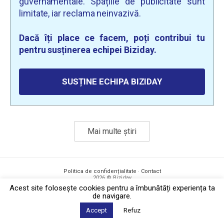
guvernamentale. Spațiile de publicitate sunt
limitate, iar reclama neinvazivă.
Dacă îți place ce facem, poți contribui tu
pentru susținerea echipei Biziday.
SUSȚINE ECHIPA BIZIDAY
Mai multe știri
Politica de confidențialitate
·
Contact
2026 © Biziday
Acest site foloseşte cookies pentru a îmbunătăți experiența ta
de navigare.
Accept
Refuz