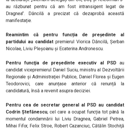
au răzbunat pentru că am fost intransigent legat de
Dragnea”. Dăncilă a precizat că dezaprobă această
manifestație.
Reamintim că pentru funcția de președinte al
partidului au candidat
premierul Viorica Dăncilă, Șerban
Nicolae, Liviu Pleşoianu și Ecaterina Andronescu.
Pentru funcţia de preşedinte executiv al PSD
au
candidat vicepremierul Daniel Suciu, ministru al Dezvoltării
Regionale şi Administraţiei Publice, Daniel Florea și Eugen
Teodorovici, care anunțase anterior că renunță la
candidatură, însă a revenit asupra deciziei.
Pentru cea de secretar general al PSD au candidat
Codrin Ștefănescu
, cel care a ocupat funcția tot până la
momentul condamnării lui Liviu Dragnea, Gabriel Petrea,
Mihai Fifor, Felix Stroe, Robert Cazanciuc, Cătălin Stochiţă