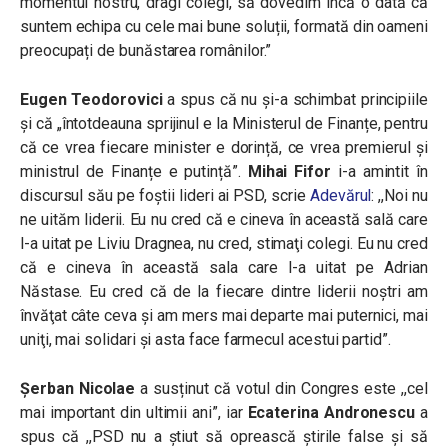
momentul nostru, dragi colegi, să dovedim încă o dată că
suntem echipa cu cele mai bune soluții, formată din oameni
preocupați de bunăstarea românilor.”
Eugen Teodorovici
a spus că nu și-a schimbat principiile
și că „întotdeauna sprijinul e la Ministerul de Finanțe, pentru
că ce vrea fiecare minister e dorință, ce vrea premierul și
ministrul de Finanțe e putință”.
Mihai Fifor
i-a amintit în
discursul său pe foștii lideri ai PSD, scrie
Adevărul
: ,,
Noi nu
ne uităm liderii. Eu nu cred că e cineva în această sală care
l-a uitat pe Liviu Dragnea, nu cred, stimaţi colegi. Eu nu cred
că e cineva în această sala care l-a uitat pe Adrian
Năstase. Eu cred că de la fiecare dintre liderii noştri am
învăţat câte ceva şi am mers mai departe mai puternici, mai
uniţi, mai solidari şi asta face farmecul acestui partid”.
Șerban Nicolae
a susținut că votul din Congres este ,,c
el
mai important din ultimii ani”, iar
Ecaterina Andronescu
a
spus că ,,PSD nu a ştiut să oprească ştirile false şi să