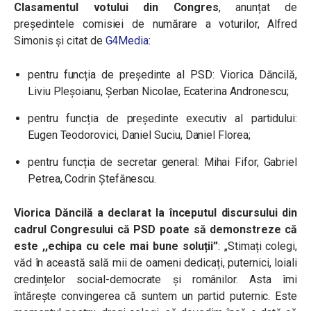
Clasamentul votului din Congres
, anunțat de
președintele comisiei de numărare a voturilor, Alfred
Simonis și citat de
G4Media
:
pentru funcția de președinte al PSD: Viorica Dăncilă,
Liviu Pleșoianu, Șerban Nicolae, Ecaterina Andronescu;
pentru funcția de președinte executiv al partidului:
Eugen Teodorovici, Daniel Suciu, Daniel Florea;
pentru funcția de secretar general: Mihai Fifor, Gabriel
Petrea, Codrin Ștefănescu.
Viorica Dăncilă a declarat la începutul discursului din
cadrul Congresului că PSD poate să demonstreze că
este ,,echipa cu cele mai bune soluții”
: „Stimați colegi,
văd în această sală mii de oameni dedicați, puternici, loiali
credințelor social-democrate și românilor. Asta îmi
întărește convingerea că suntem un partid puternic. Este