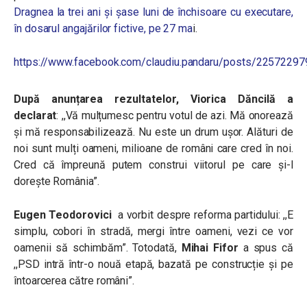
Dragnea la trei ani și șase luni de închisoare cu executare,
în dosarul angajărilor fictive, pe 27 ma
i.
https://www.facebook.com/claudiu.pandaru/posts/2257229
După anunțarea rezultatelor, Viorica Dăncilă a
declarat
: ,,Vă mulțumesc pentru votul de azi. Mă onorează
și mă responsabilizează. Nu este un drum ușor. Alături de
noi sunt mulți oameni, milioane de români care cred în noi.
Cred că împreună putem construi viitorul pe care și-l
dorește România”.
Eugen Teodorovici
a vorbit despre reforma partidului: ,,E
simplu, cobori în stradă, mergi între oameni, vezi ce vor
oamenii să schimbăm”. Totodată,
Mihai Fifor
a spus că
,,PSD intră într-o nouă etapă, bazată pe construcție și pe
întoarcerea către români”.