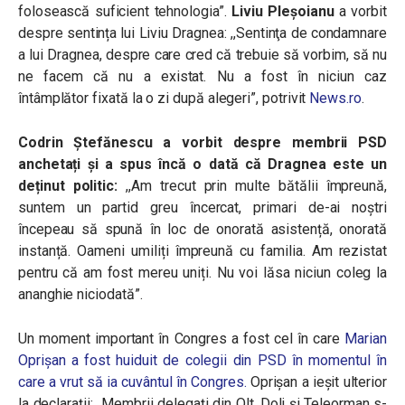
folosească suficient tehnologia”.
Liviu Pleșoianu
a vorbit
despre sentința lui Liviu Dragnea: ,,Sentinţa de condamnare
a lui Dragnea, despre care cred că trebuie să vorbim, să nu
ne facem că nu a existat. Nu a fost în niciun caz
întâmplător fixată la o zi după alegeri”, potrivit
News.ro
.
Codrin Ștefănescu a vorbit despre membrii PSD
anchetați și a spus încă o dată că Dragnea este un
deținut politic:
,,Am trecut prin multe bătălii împreună,
suntem un partid greu încercat, primari de-ai noștri
începeau să spună în loc de onorată asistență, onorată
instanță. Oameni umiliți împreună cu familia. Am rezistat
pentru că am fost mereu uniți. Nu voi lăsa niciun coleg la
ananghie niciodată”.
Un moment important în Congres a fost cel în care
Marian
Oprişan a fost huiduit de colegii din PSD în momentul în
care a vrut să ia cuvântul în Congres.
Oprișan a ieșit ulterior
la declarații: „Membrii delegați din Olt, Dolj și Teleorman s-