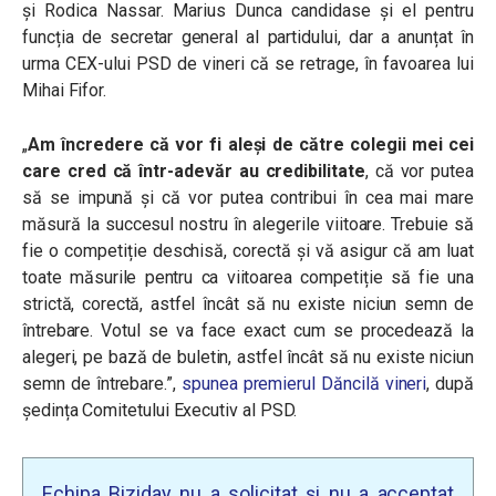
şi Rodica Nassar. Marius Dunca candidase și el pentru
funcția de secretar general al partidului, dar a anunțat în
urma CEX-ului PSD de vineri că se retrage, în favoarea lui
Mihai Fifor.
„
Am încredere că vor fi aleși de către colegii mei cei
care cred că într-adevăr au credibilitate
, că vor putea
să se impună și că vor putea contribui în cea mai mare
măsură la succesul nostru în alegerile viitoare. Trebuie să
fie o competiție deschisă, corectă și vă asigur că am luat
toate măsurile pentru ca viitoarea competiție să fie una
strictă, corectă, astfel încât să nu existe niciun semn de
întrebare. Votul se va face exact cum se procedează la
alegeri, pe bază de buletin, astfel încât să nu existe niciun
semn de întrebare.”,
spunea premierul Dăncilă vineri
, după
ședința Comitetului Executiv al PSD.
Echipa Biziday nu a solicitat și nu a acceptat