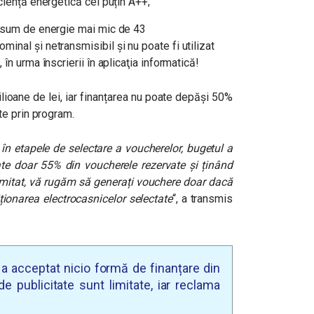
ciență energetică cel puțin A++;
onsum de energie mai mic de 43
nal şi netransmisibil şi nu poate fi utilizat
în urma înscrierii în aplicaţia informatică!
lioane de lei, iar finanțarea nu poate depăşi 50%
te prin program.
 în etapele de selectare a voucherelor, bugetul a
lizate doar 55% din voucherele rezervate și ținând
imitat, vă rugăm să generați vouchere doar dacă
iționarea electrocasnicelor selectate
“, a transmis
u a acceptat nicio formă de finanțare din
e publicitate sunt limitate, iar reclama