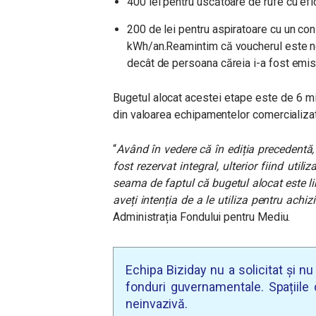
400 lei pentru uscătoare de rufe cu efi
200 de lei pentru aspiratoare cu un c
kWh/an.Reamintim că voucherul este nomi
decât de persoana căreia i-a fost emis, 
Bugetul alocat acestei etape este de 6 mi
din valoarea echipamentelor comercializa
“
Având în vedere că în ediția precedentă,
fost rezervat integral, ulterior fiind uti
seama de faptul că bugetul alocat este l
aveți intenția de a le utiliza pentru achiz
Administrația Fondului pentru Mediu.
Echipa Biziday nu a solicitat și n
fonduri guvernamentale. Spațiile d
neinvazivă.