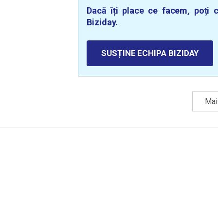
Dacă îți place ce facem, poți c
Biziday.
SUSȚINE ECHIPA BIZIDAY
Mai 