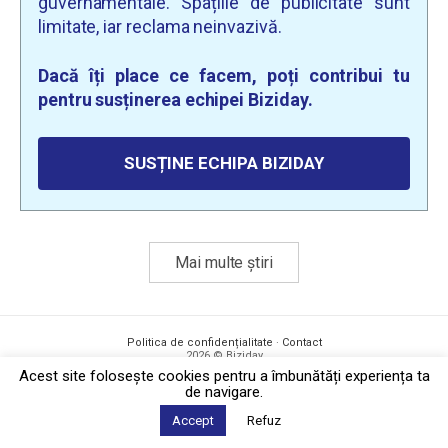
guvernamentale. Spațiile de publicitate sunt
limitate, iar reclama neinvazivă.
Dacă îți place ce facem, poți contribui tu
pentru susținerea echipei Biziday.
SUSȚINE ECHIPA BIZIDAY
Mai multe știri
Politica de confidențialitate
·
Contact
2026 © Biziday
Acest site foloseşte cookies pentru a îmbunătăți experiența ta
de navigare.
Accept
Refuz