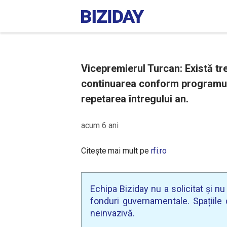
Vicepremierul Turcan: Există trei
continuarea conform programului
repetarea întregului an.
acum 6 ani
Citește mai mult pe
rfi.ro
Echipa Biziday nu a solicitat și n
fonduri guvernamentale. Spațiile d
neinvazivă.