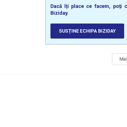
Dacă îți place ce facem, poți c
Biziday.
SUSȚINE ECHIPA BIZIDAY
Mai 