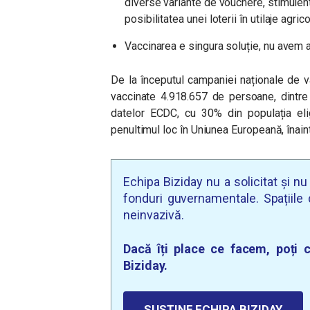
diverse variante de vouchere, stimulente
posibilitatea unei loterii în utilaje agrico
Vaccinarea e singura soluție, nu avem a
De la începutul campaniei naționale de v
vaccinate 4.918.657 de persoane, dintr
datelor ECDC, cu 30% din populația eli
penultimul loc în Uniunea Europeană, înain
Echipa Biziday nu a solicitat și n
fonduri guvernamentale. Spațiile d
neinvazivă.
Dacă îți place ce facem, poți c
Biziday.
SUSȚINE ECHIPA BIZIDAY