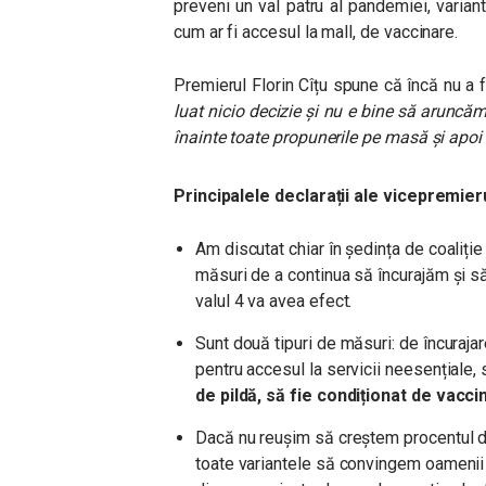
preveni un val patru al pandemiei, variant
cum ar fi accesul la mall, de vaccinare.
Premierul Florin Cîțu spune că încă nu a f
luat nicio decizie și nu e bine să aruncăm
înainte toate propunerile pe masă și apoi
Principalele declarații ale vicepremier
Am discutat chiar în ședința de coaliție
măsuri de a continua să încurajăm și 
valul 4 va avea efect.
Sunt două tipuri de măsuri: de încurajar
pentru accesul la servicii neesențiale,
de pildă, să fie condiționat de vacci
Dacă nu reușim să creștem procentul d
toate variantele să convingem oamenii 