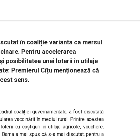
cutat în coaliție varianta ca mersul
ccinare. Pentru accelerarea
i posibilitatea unei loterii în utilaje
date: Premierul Cîțu menționează că
acest sens.
cadrul coaliției guvernamentale, a fost discutată
area vaccinării în mediul rural. Printre acestea
oterii cu câștiguri în utilaje agricole, vouchere,
i. Barna a mai spus că s-a mai discutat, pentru a