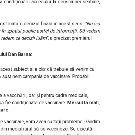
a condiționării accesului la servicii neesențiale,
ost luată o decizie finală în acest sens.
”Nu s-a
 în spațiul public astfel de informații. Să vedem
 vedem ce decizii luăm”,
a precizat premierul.
ului Dan Barna:
 acest subiect și e clar că trebuie să venim cu
să susținem campania de vaccinare. Probabil
e a vaccinării, dar și pentru cadre medicale,
 să fie condiționată de vaccinare.
Mersul la mall,
nare.
e vaccinare, vom avea cu toții probleme. Gândim
din mediul rural să se vaccineze. Se discută