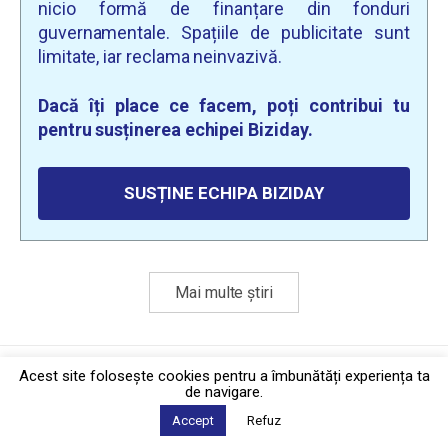
nicio formă de finanțare din fonduri
guvernamentale. Spațiile de publicitate sunt
limitate, iar reclama neinvazivă.
Dacă îți place ce facem, poți contribui tu
pentru susținerea echipei Biziday.
SUSȚINE ECHIPA BIZIDAY
Mai multe știri
Politica de confidențialitate
·
Contact
Acest site foloseşte cookies pentru a îmbunătăți experiența ta
2026 © Biziday
de navigare.
Accept
Refuz