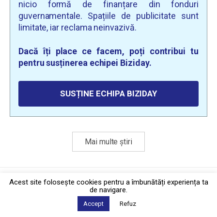
nicio formă de finanțare din fonduri
guvernamentale. Spațiile de publicitate sunt
limitate, iar reclama neinvazivă.
Dacă îți place ce facem, poți contribui tu
pentru susținerea echipei Biziday.
SUSȚINE ECHIPA BIZIDAY
Mai multe știri
Politica de confidențialitate
·
Contact
Acest site foloseşte cookies pentru a îmbunătăți experiența ta
2026 © Biziday
de navigare.
Accept
Refuz