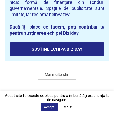
nicio formă de finanțare din fonduri
guvernamentale. Spațiile de publicitate sunt
limitate, iar reclama neinvazivă.
Dacă îți place ce facem, poți contribui tu
pentru susținerea echipei Biziday.
SUSȚINE ECHIPA BIZIDAY
Mai multe știri
Politica de confidențialitate
·
Contact
Acest site foloseşte cookies pentru a îmbunătăți experiența ta
2026 © Biziday
de navigare.
Accept
Refuz