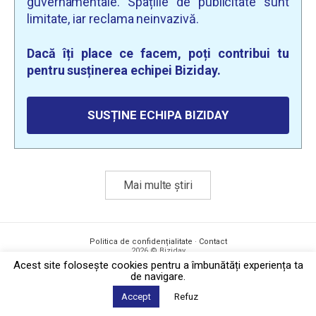
guvernamentale. Spațiile de publicitate sunt
limitate, iar reclama neinvazivă.
Dacă îți place ce facem, poți contribui tu
pentru susținerea echipei Biziday.
SUSȚINE ECHIPA BIZIDAY
Mai multe știri
Politica de confidențialitate
·
Contact
2026 © Biziday
Acest site foloseşte cookies pentru a îmbunătăți experiența ta
de navigare.
Accept
Refuz