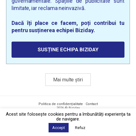
guvernamentale. Spațiile de publicitate sunt
limitate, iar reclama neinvazivă.
Dacă îți place ce facem, poți contribui tu
pentru susținerea echipei Biziday.
SUSȚINE ECHIPA BIZIDAY
Mai multe știri
Politica de confidențialitate
·
Contact
2026 © Biziday
Acest site foloseşte cookies pentru a îmbunătăți experiența ta
de navigare.
Accept
Refuz