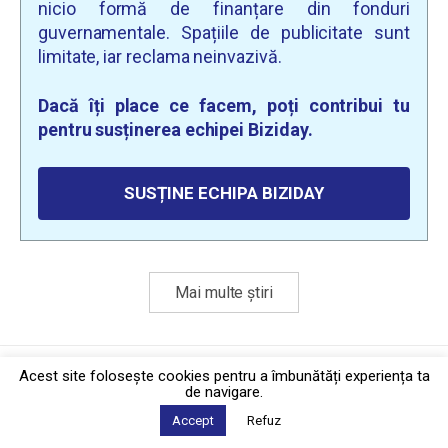
nicio formă de finanțare din fonduri
guvernamentale. Spațiile de publicitate sunt
limitate, iar reclama neinvazivă.
Dacă îți place ce facem, poți contribui tu
pentru susținerea echipei Biziday.
SUSȚINE ECHIPA BIZIDAY
Mai multe știri
Politica de confidențialitate
·
Contact
Acest site foloseşte cookies pentru a îmbunătăți experiența ta
2026 © Biziday
de navigare.
Accept
Refuz