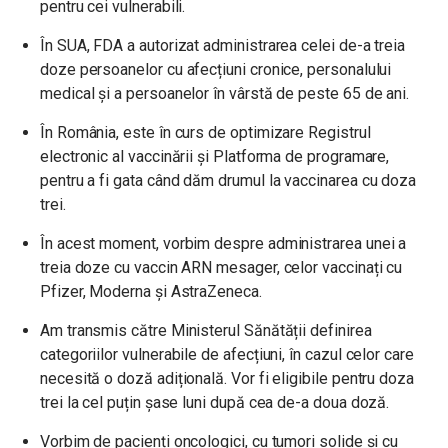
pentru cei vulnerabili.
În SUA, FDA a autorizat administrarea celei de-a treia
doze persoanelor cu afecțiuni cronice, personalului
medical și a persoanelor în vârstă de peste 65 de ani.
În România, este în curs de optimizare Registrul
electronic al vaccinării și Platforma de programare,
pentru a fi gata când dăm drumul la vaccinarea cu doza
trei.
În acest moment, vorbim despre administrarea unei a
treia doze cu vaccin ARN mesager, celor vaccinați cu
Pfizer, Moderna și AstraZeneca.
Am transmis către Ministerul Sănătății definirea
categoriilor vulnerabile de afecțiuni, în cazul celor care
necesită o doză adițională. Vor fi eligibile pentru doza
trei la cel puțin șase luni după cea de-a doua doză.
Vorbim de pacienți oncologici, cu tumori solide și cu