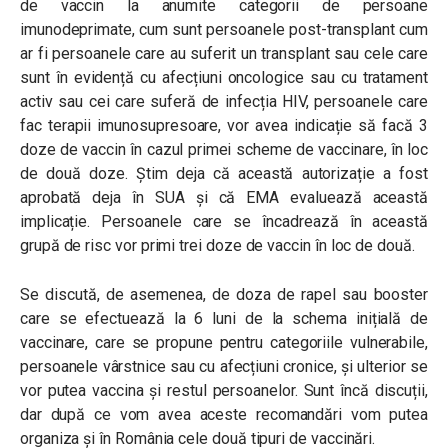
de vaccin la anumite categorii de persoane
imunodeprimate, cum sunt persoanele post-transplant cum
ar fi persoanele care au suferit un transplant sau cele care
sunt în evidență cu afecțiuni oncologice sau cu tratament
activ sau cei care suferă de infecția HIV, persoanele care
fac terapii imunosupresoare, vor avea indicație să facă 3
doze de vaccin în cazul primei scheme de vaccinare, în loc
de două doze. Știm deja că această autorizație a fost
aprobată deja în SUA și că EMA evaluează această
implicație. Persoanele care se încadrează în această
grupă de risc vor primi trei doze de vaccin în loc de două.
Se discută, de asemenea, de doza de rapel sau booster
care se efectuează la 6 luni de la schema inițială de
vaccinare, care se propune pentru categoriile vulnerabile,
persoanele vârstnice sau cu afecțiuni cronice, și ulterior se
vor putea vaccina și restul persoanelor. Sunt încă discuții,
dar după ce vom avea aceste recomandări vom putea
organiza și în România cele două tipuri de vaccinări.